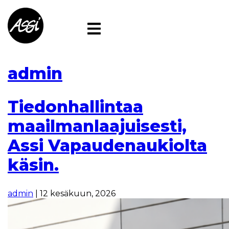
Skip
to
the
content
admin
Tiedonhallintaa
maailmanlaajuisesti,
Assi Vapaudenaukiolta
käsin.
admin
|
12 kesäkuun, 2026