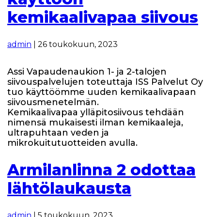
kemikaalivapaa siivous
admin
|
26 toukokuun, 2023
Assi Vapaudenaukion 1- ja 2-talojen
siivouspalvelujen toteuttaja ISS Palvelut Oy
tuo käyttöömme uuden kemikaalivapaan
siivousmenetelmän.
Kemikaalivapaa ylläpitosiivous tehdään
nimensä mukaisesti ilman kemikaaleja,
ultrapuhtaan veden ja
mikrokuitutuotteiden avulla.
Armilanlinna 2 odottaa
lähtölaukausta
admin
|
5 toukokuun, 2023