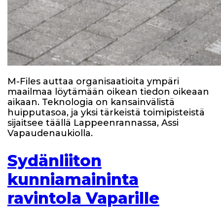
M-Files auttaa organisaatioita ympäri
maailmaa löytämään oikean tiedon oikeaan
aikaan. Teknologia on kansainvälistä
huipputasoa, ja yksi tärkeistä toimipisteistä
sijaitsee täällä Lappeenrannassa, Assi
Vapaudenaukiolla.
Sydänliiton
kunniamaininta
ravintola Vaparille