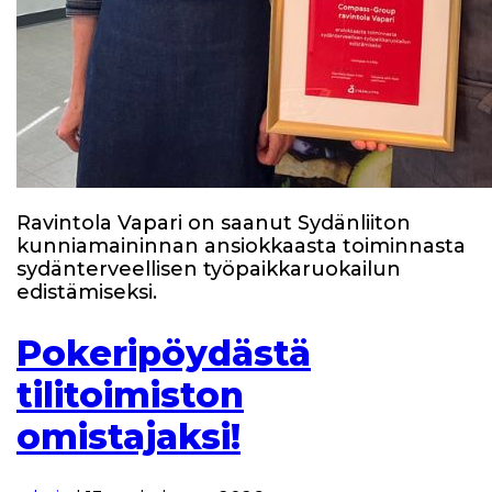
Ravintola Vapari on saanut Sydänliiton
kunniamaininnan ansiokkaasta toiminnasta
sydänterveellisen työpaikkaruokailun
edistämiseksi.
Pokeripöydästä
tilitoimiston
omistajaksi!