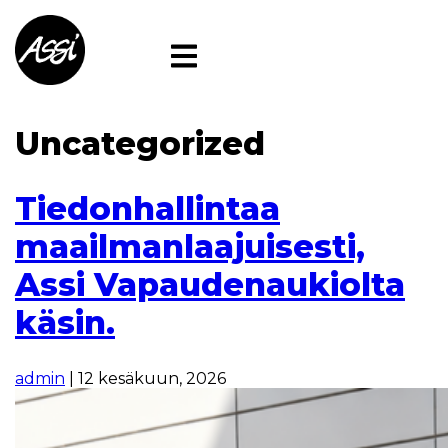
Skip
to
the
content
Uncategorized
Tiedonhallintaa
maailmanlaajuisesti,
Assi Vapaudenaukiolta
käsin.
admin
|
12 kesäkuun, 2026