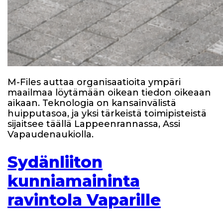
M-Files auttaa organisaatioita ympäri
maailmaa löytämään oikean tiedon oikeaan
aikaan. Teknologia on kansainvälistä
huipputasoa, ja yksi tärkeistä toimipisteistä
sijaitsee täällä Lappeenrannassa, Assi
Vapaudenaukiolla.
Sydänliiton
kunniamaininta
ravintola Vaparille