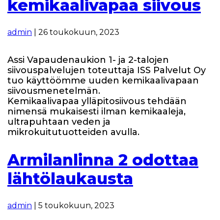
kemikaalivapaa siivous
admin
|
26 toukokuun, 2023
Assi Vapaudenaukion 1- ja 2-talojen
siivouspalvelujen toteuttaja ISS Palvelut Oy
tuo käyttöömme uuden kemikaalivapaan
siivousmenetelmän.
Kemikaalivapaa ylläpitosiivous tehdään
nimensä mukaisesti ilman kemikaaleja,
ultrapuhtaan veden ja
mikrokuitutuotteiden avulla.
Armilanlinna 2 odottaa
lähtölaukausta
admin
|
5 toukokuun, 2023