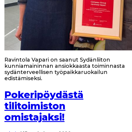
Ravintola Vapari on saanut Sydänliiton
kunniamaininnan ansiokkaasta toiminnasta
sydänterveellisen työpaikkaruokailun
edistämiseksi.
Pokeripöydästä
tilitoimiston
omistajaksi!