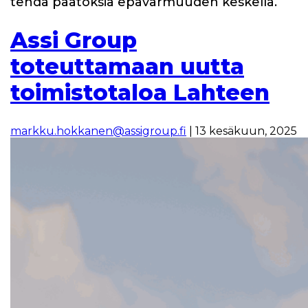
tehdä päätöksiä epävarmuuden keskellä.
Assi Group
toteuttamaan uutta
toimistotaloa Lahteen
markku.hokkanen@assigroup.fi
|
13 kesäkuun, 2025