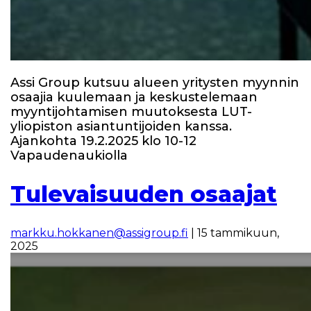
Assi Group kutsuu alueen yritysten myynnin
osaajia kuulemaan ja keskustelemaan
myyntijohtamisen muutoksesta LUT-
yliopiston asiantuntijoiden kanssa.
Ajankohta 19.2.2025 klo 10-12
Vapaudenaukiolla
Tulevaisuuden osaajat
markku.hokkanen@assigroup.fi
|
15 tammikuun,
2025