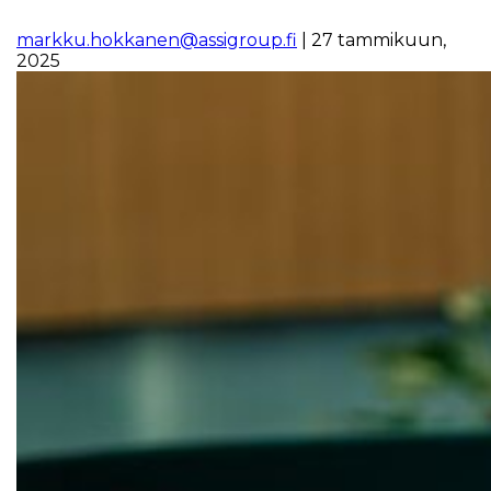
markku.hokkanen@assigroup.fi
|
27 tammikuun,
2025