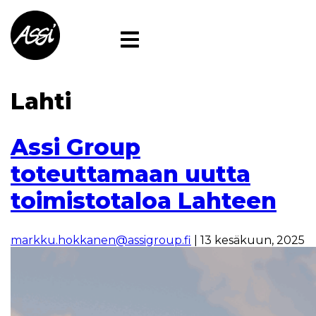
Skip
to
the
content
Lahti
Assi Group
toteuttamaan uutta
toimistotaloa Lahteen
markku.hokkanen@assigroup.fi
|
13 kesäkuun, 2025