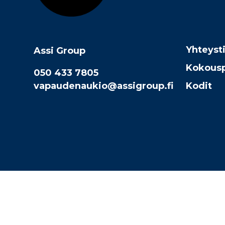
Yhteyst
Assi Group
Kokousp
050 433 7805
vapaudenaukio@assigroup.fi
Kodit